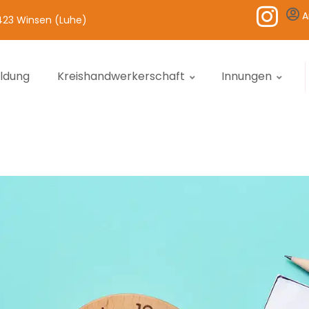
A
1423 Winsen (Luhe)
ildung
Kreishandwerkerschaft
Innungen