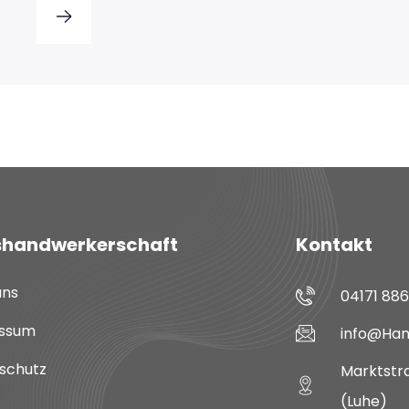
shandwerkerschaft
Kontakt
uns
04171 88
ssum
info@Han
schutz
Marktstra
(Luhe)