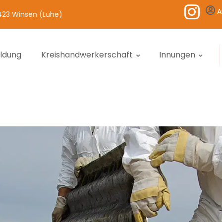
A
1423 Winsen (Luhe)
ildung
Kreishandwerkerschaft
Innungen