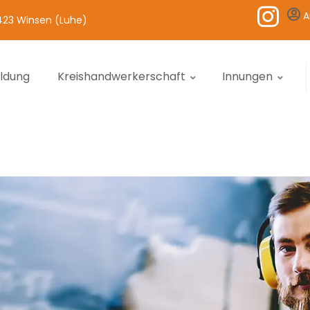
A
1423 Winsen (Luhe)
ildung
Kreishandwerkerschaft
Innungen