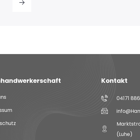
shandwerkerschaft
Kontakt
uns
04171 88
ssum
info@Han
schutz
Marktstra
(Luhe)