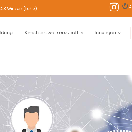
A
1423 Winsen (Luhe)
ildung
Kreishandwerkerschaft
Innungen