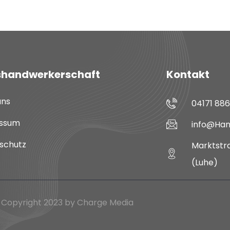
shandwerkerschaft
Kontakt
uns
04171 88
ssum
info@Han
schutz
Marktstra
(Luhe)
 Copyright 2023 by Charge Media