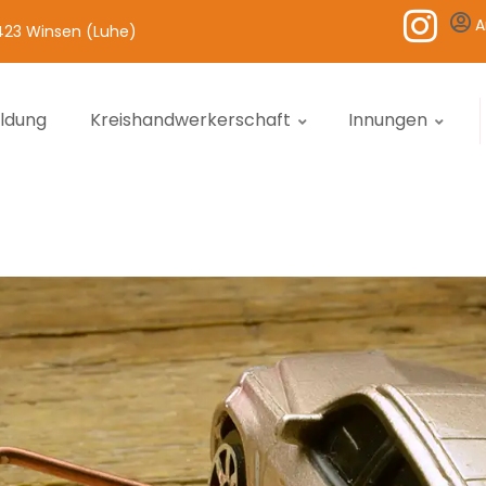
A
1423 Winsen (Luhe)
ildung
Kreishandwerkerschaft
Innungen