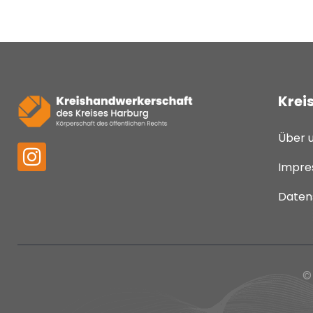
Krei
Über 
Impre
Daten
©